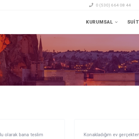
0 (530) 664 08 44
KURUMSAL
SUİT
lu olarak bana teslim
Konakladığım ev gerçekten 