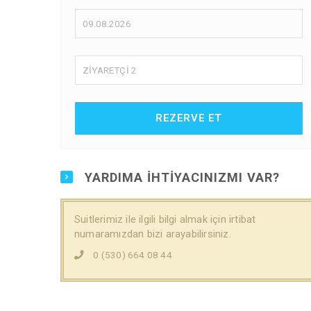
ZİYARETÇİ
2
REZERVE ET
YARDIMA IHTIYACINIZMI VAR?
Suitlerimiz ile ilgili bilgi almak için irtibat
numaramızdan bizi arayabilirsiniz.
0 (530) 664 08 44