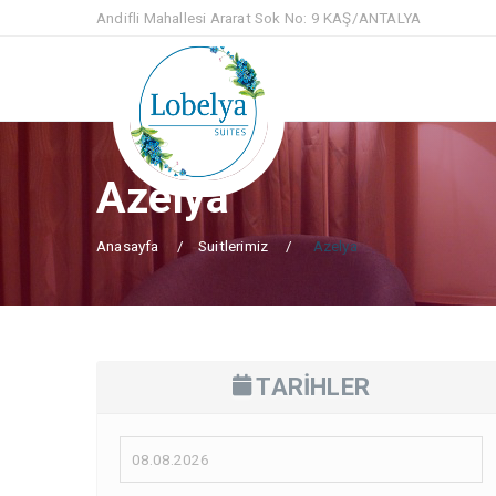
Andifli Mahallesi Ararat Sok No: 9 KAŞ/ANTALYA
Azelya
Anasayfa
Suitlerimiz
Azelya
TARİHLER