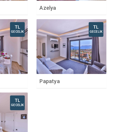
Azelya
TL
TL
GECELİK
GECELİK
Papatya
TL
GECELİK