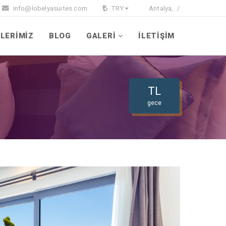
info@lobelyasuites.com
TRY
Antalya,
/
LERİMİZ
BLOG
GALERİ
İLETİŞİM
TL
gece