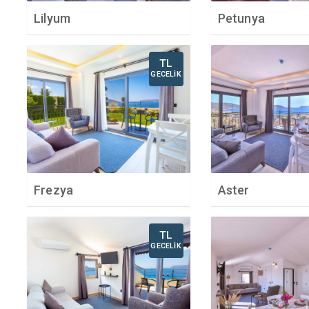
Lilyum
Petunya
TL
GECELİK
Frezya
Aster
TL
GECELİK