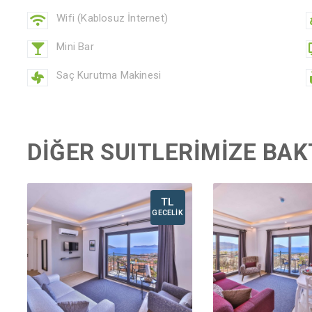
Wifi (Kablosuz İnternet)
Mini Bar
Saç Kurutma Makinesi
DİĞER SUITLERİMİZE BAK
TL
GECELİK